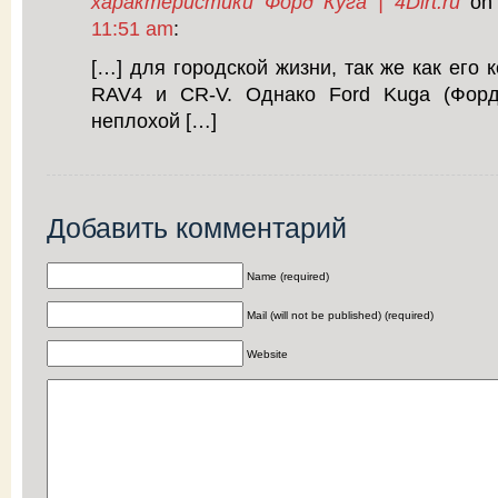
характеристики Форд Куга | 4Dirt.ru
o
11:51 am
:
[…] для городской жизни, так же как его 
RAV4 и CR-V. Однако Ford Kuga (Форд
неплохой […]
Добавить комментарий
Name (required)
Mail (will not be published) (required)
Website