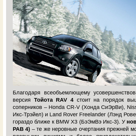
Благодаря всеобъемлющему усовершенство
версия
Тойота RAV 4
стоит на порядок вы
соперников – Honda CR-V (Хонда СиЭрВи), Niss
Икс-Трэйел) и Land Rover Freelander (Лэнд Ров
гораздо ближе к BMW X3 (БэЭмВэ Икс-3). У
нов
РАВ 4)
– те же неровные очертания прежней мо